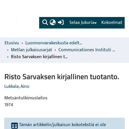
(current)
Selaa Jukuria
Kokoelmat
Etusivu
Luonnonvarakeskusta edeltävien organisaatioiden sarjat
Metlan julkaisusarjat
Communicationes Instituti Forestalis Fenniae
Risto Sarvaksen kirjallinen tuotanto.
Risto Sarvaksen kirjallinen tuotanto.
Lukkala, Aino
Metsäntutkimuslaitos
1974
Tämän artikkelin/julkaisun kokotekstiä ei ole