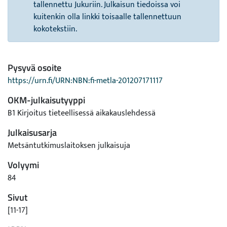
tallennettu Jukuriin. Julkaisun tiedoissa voi
kuitenkin olla linkki toisaalle tallennettuun
kokotekstiin.
Pysyvä osoite
https://urn.fi/URN:NBN:fi-metla-201207171117
OKM-julkaisutyyppi
B1 Kirjoitus tieteellisessä aikakauslehdessä
Julkaisusarja
Metsäntutkimuslaitoksen julkaisuja
Volyymi
84
Sivut
[11-17]