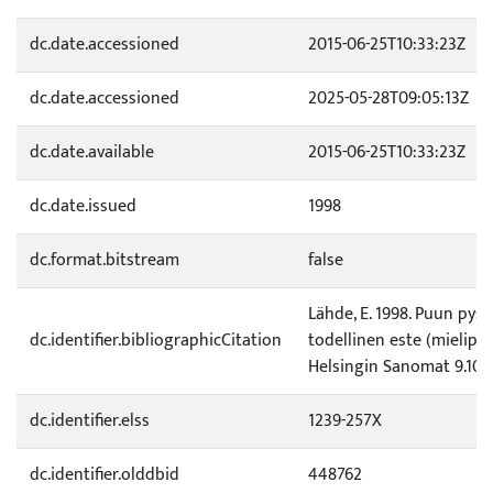
dc.date.accessioned
2015-06-25T10:33:23Z
dc.date.accessioned
2025-05-28T09:05:13Z
dc.date.available
2015-06-25T10:33:23Z
dc.date.issued
1998
dc.format.bitstream
false
Lähde, E. 1998. Puun pys
dc.identifier.bibliographicCitation
todellinen este (mielipide
Helsingin Sanomat 9.10.
dc.identifier.elss
1239-257X
dc.identifier.olddbid
448762