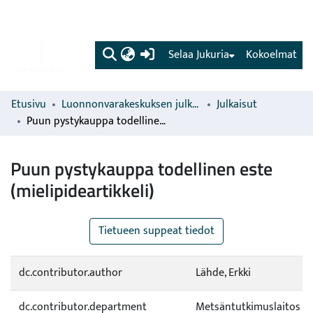
(current)
Selaa Jukuria
Kokoelmat
Etusivu
Luonnonvarakeskuksen julkaisut
Julkaisut
Puun pystykauppa todellinen este (mielipideartikkeli)
Puun pystykauppa todellinen este
(mielipideartikkeli)
Tietueen suppeat tiedot
dc.contributor.author
Lähde, Erkki
dc.contributor.department
Metsäntutkimuslaitos