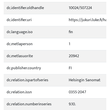
dc.identifier.oldhandle
10024/507224
dc.identifier.uri
https://jukuri.luke.fi/ha
dc.language.iso
fin
dc.metlaperson
1
dc.metlasuorite
20942
dc.publisher.country
FI
dc.relation.ispartofseries
Helsingin Sanomat
dc.relation.issn
0355-2047
dc.relation.numberinseries
9.10.