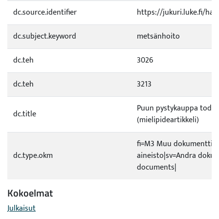
dc.source.identifier
https://jukuri.luke.fi/h
dc.subject.keyword
metsänhoito
dc.teh
3026
dc.teh
3213
Puun pystykauppa todell
dc.title
(mielipideartikkeli)
fi=M3 Muu dokumentti t
dc.type.okm
aineisto|sv=Andra doku
documents|
Kokoelmat
Julkaisut