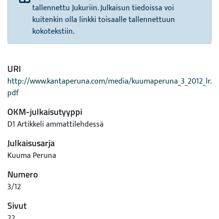
tallennettu Jukuriin. Julkaisun tiedoissa voi
kuitenkin olla linkki toisaalle tallennettuun
kokotekstiin.
URI
http://www.kantaperuna.com/media/kuumaperuna_3_2012_lr.
pdf
OKM-julkaisutyyppi
D1 Artikkeli ammattilehdessä
Julkaisusarja
Kuuma Peruna
Numero
3/12
Sivut
22