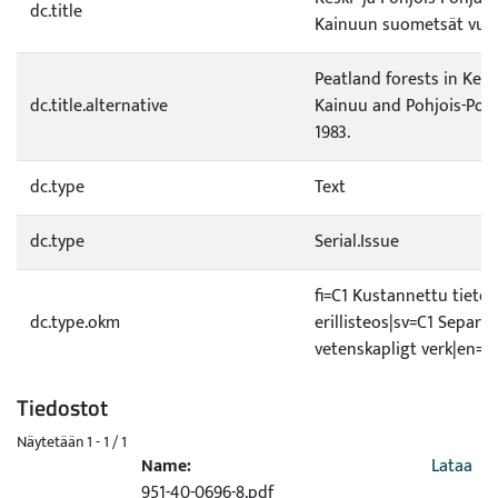
dc.title
Kainuun suometsät vuos
Peatland forests in Kes
dc.title.alternative
Kainuu and Pohjois-Pohj
1983.
dc.type
Text
dc.type
Serial.Issue
fi=C1 Kustannettu tietee
dc.type.okm
erillisteos|sv=C1 Separat
vetenskapligt verk|en=C
Tiedostot
Näytetään
1 - 1 / 1
Name:
Lataa
951-40-0696-8.pdf