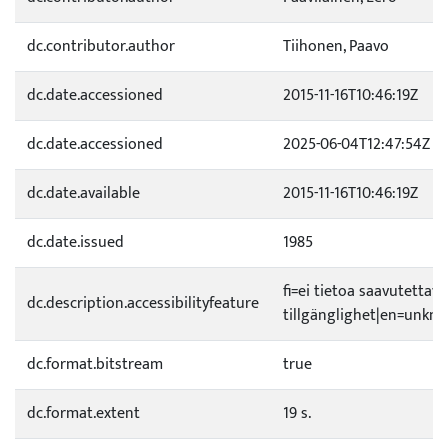
dc.contributor.author
Tiihonen, Paavo
dc.date.accessioned
2015-11-16T10:46:19Z
dc.date.accessioned
2025-06-04T12:47:54Z
dc.date.available
2015-11-16T10:46:19Z
dc.date.issued
1985
fi=ei tietoa saavutetta
dc.description.accessibilityfeature
tillgänglighet|en=unknow
dc.format.bitstream
true
dc.format.extent
19 s.