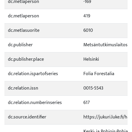
dc.metlaperson
-169
dc.metlaperson
419
dc.metlasuorite
6010
dc.publisher
Metsäntutkimuslaitos
dc.publisher.place
Helsinki
dc.relation.ispartofseries
Folia Forestalia
dc.relation.issn
0015-5543
dc.relation.numberinseries
617
dc.source.identifier
https://jukuri.luke.fi/
Keski- ja Pohjois-Pohja