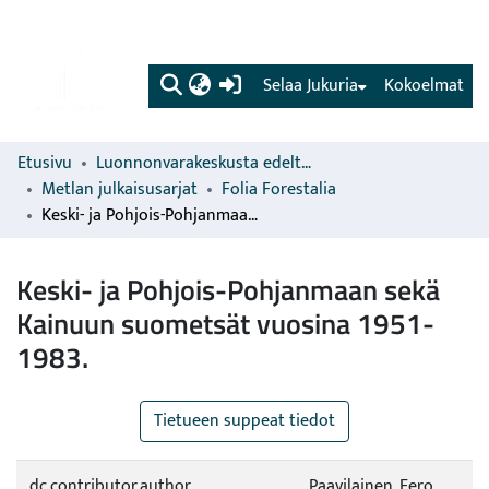
(current)
Selaa Jukuria
Kokoelmat
Etusivu
Luonnonvarakeskusta edeltävien organisaatioiden sarjat
Metlan julkaisusarjat
Folia Forestalia
Keski- ja Pohjois-Pohjanmaan sekä Kainuun suometsät vuosina 1951-1983.
Keski- ja Pohjois-Pohjanmaan sekä
Kainuun suometsät vuosina 1951-
1983.
Tietueen suppeat tiedot
dc.contributor.author
Paavilainen, Eero