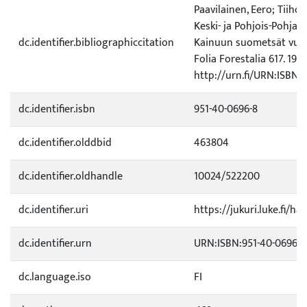
Paavilainen, Eero; Tiihon
Keski- ja Pohjois-Pohja
dc.identifier.bibliographiccitation
Kainuun suometsät vuos
Folia Forestalia 617. 19 s.
http://urn.fi/URN:ISBN:
dc.identifier.isbn
951-40-0696-8
dc.identifier.olddbid
463804
dc.identifier.oldhandle
10024/522200
dc.identifier.uri
https://jukuri.luke.fi/ha
dc.identifier.urn
URN:ISBN:951-40-0696-8
dc.language.iso
FI