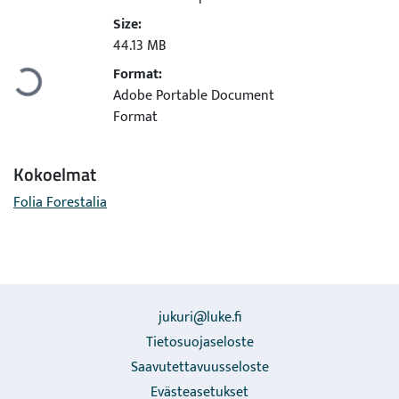
Size:
Ladataan...
44.13 MB
Format:
Adobe Portable Document
Format
Kokoelmat
Folia Forestalia
jukuri@luke.fi
Tietosuojaseloste
Saavutettavuusseloste
Evästeasetukset