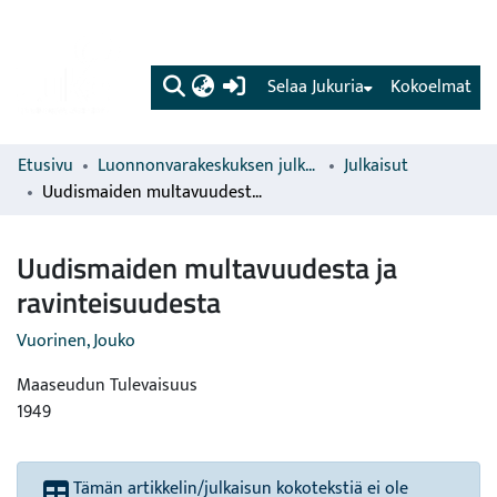
(current)
Selaa Jukuria
Kokoelmat
Etusivu
Luonnonvarakeskuksen julkaisut
Julkaisut
Uudismaiden multavuudesta ja ravinteisuudesta
Uudismaiden multavuudesta ja
ravinteisuudesta
Vuorinen, Jouko
Maaseudun Tulevaisuus
1949
Tämän artikkelin/julkaisun kokotekstiä ei ole