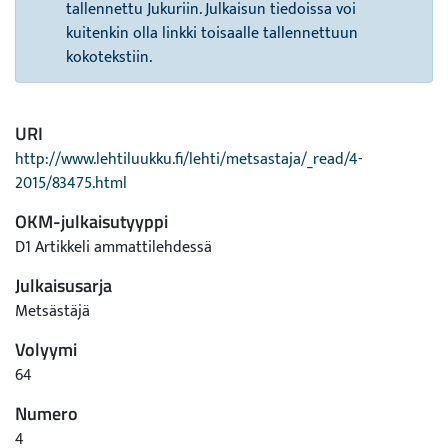
tallennettu Jukuriin. Julkaisun tiedoissa voi
kuitenkin olla linkki toisaalle tallennettuun
kokotekstiin.
URI
http://www.lehtiluukku.fi/lehti/metsastaja/_read/4-
2015/83475.html
OKM-julkaisutyyppi
D1 Artikkeli ammattilehdessä
Julkaisusarja
Metsästäjä
Volyymi
64
Numero
4