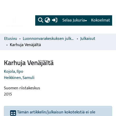
(current)
Selaa Jukuria
Kokoelmat
Etusivu
Luonnonvarakeskuksen julkaisut
Julkaisut
Karhuja Venäjältä
Karhuja Venäjältä
Kojola, Ilpo
Heikkinen, Samuli
Suomen riistakeskus
2015
Tämän artikkelin/julkaisun kokotekstiä ei ole