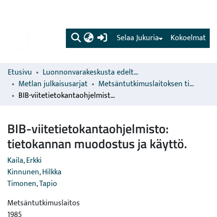
(current)
Selaa Jukuria
Kokoelmat
Etusivu
Luonnonvarakeskusta edeltävien organisaatioiden sarjat
Metlan julkaisusarjat
Metsäntutkimuslaitoksen tiedonantoja
BIB-viitetietokantaohjelmisto: tietokannan muodostus ja käyttö.
BIB-viitetietokantaohjelmisto:
tietokannan muodostus ja käyttö.
Kaila, Erkki
Kinnunen, Hilkka
Timonen, Tapio
Metsäntutkimuslaitos
1985