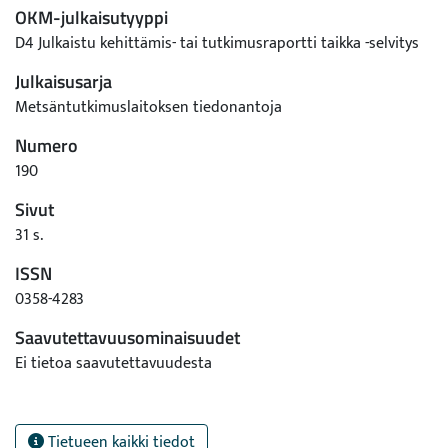
OKM-julkaisutyyppi
D4 Julkaistu kehittämis- tai tutkimusraportti taikka -selvitys
Julkaisusarja
Metsäntutkimuslaitoksen tiedonantoja
Numero
190
Sivut
31 s.
ISSN
0358-4283
Saavutettavuusominaisuudet
Ei tietoa saavutettavuudesta
Tietueen kaikki tiedot