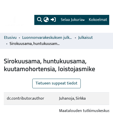
(current)
Selaa Jukuria
Kokoelmat
Etusivu
Luonnonvarakeskuksen julkaisut
Julkaisut
Sirokuusama, huntukuusama, kuutamohortensia, loistojasmike
Sirokuusama, huntukuusama,
kuutamohortensia, loistojasmike
Tietueen suppeat tiedot
dc.contributor.author
Juhanoja, Sirkka
Maatalouden tutkimuskeskus (