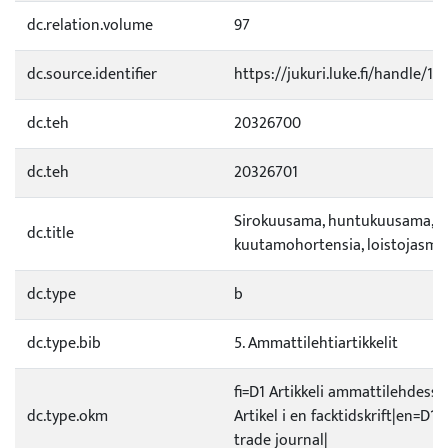
dc.relation.volume
97
dc.source.identifier
https://jukuri.luke.fi/handle/
dc.teh
20326700
dc.teh
20326701
Sirokuusama, huntukuusama,
dc.title
kuutamohortensia, loistojasmi
dc.type
b
dc.type.bib
5. Ammattilehtiartikkelit
fi=D1 Artikkeli ammattilehdessä
dc.type.okm
Artikel i en facktidskrift|en=D1 A
trade journal|