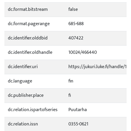
dc.format.bitstream
false
dc.format.pagerange
685-688
dc.identifier.olddbid
407422
dc.identifier.oldhandle
10024/466440
dc.identifier.uri
https://jukuri.luke.fi/handle/11
dc.language
fin
dc.publisher.place
fi
dc.relation.ispartofseries
Puutarha
dc.relation.issn
0355-0621