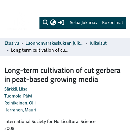
(current)
Selaa Jukuria
Kokoelmat
Etusivu
Luonnonvarakeskuksen julkaisut
Julkaisut
Long-term cultivation of cut gerbera in peat-based growing media
Long-term cultivation of cut gerbera
in peat-based growing media
Särkkä, Liisa
Tuomola, Päivi
Reinikainen, Olli
Herranen, Mauri
International Society for Horticultural Science
2008