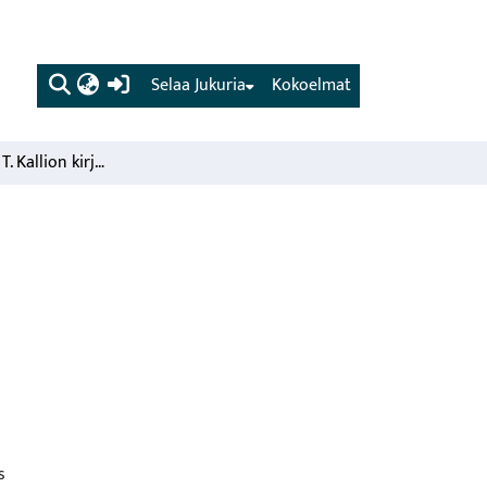
(current)
Selaa Jukuria
Kokoelmat
MMT Tauno U. T. Kallion kirjallinen toiminta
s