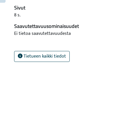
Sivut
8 s.
Saavutettavuusominaisuudet
Ei tietoa saavutettavuudesta
Tietueen kaikki tiedot