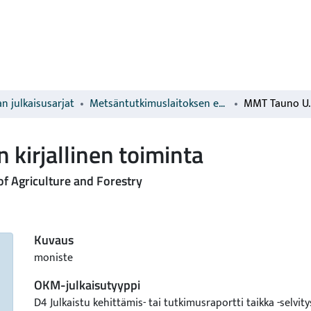
n julkaisusarjat
Metsäntutkimuslaitoksen erillisjulkaisut
 kirjallinen toiminta
 of Agriculture and Forestry
Kuvaus
moniste
OKM-julkaisutyyppi
D4 Julkaistu kehittämis- tai tutkimusraportti taikka -selvity