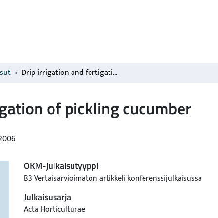
isut
Drip irrigation and fertigation of pickling cucumber
tigation of pickling cucumber
2006
OKM-julkaisutyyppi
B3 Vertaisarvioimaton artikkeli konferenssijulkaisussa
Julkaisusarja
Acta Horticulturae