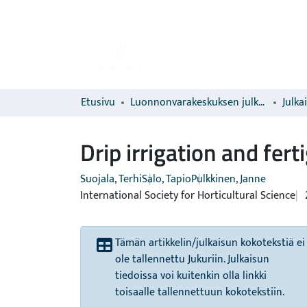
Etusivu
Luonnonvarakeskuksen julkaisut
Julka
Drip irrigation and fer
Suojala, Terhi
Salo, Tapio
Pulkkinen, Janne
International Society for Horticultural Science
Tämän artikkelin/julkaisun kokotekstiä ei
ole tallennettu Jukuriin. Julkaisun
tiedoissa voi kuitenkin olla linkki
toisaalle tallennettuun kokotekstiin.