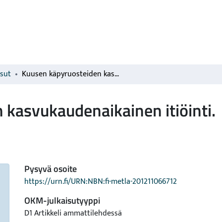
isut
Kuusen käpyruosteiden kasvukaudenaikainen itiöinti.
kasvukaudenaikainen itiöinti.
Pysyvä osoite
https://urn.fi/URN:NBN:fi-metla-201211066712
OKM-julkaisutyyppi
D1 Artikkeli ammattilehdessä