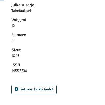
Julkaisusarja
Taimiuutiset
Volyymi
12
Numero
4
Sivut
10-16
ISSN
1455-7738
Tietueen kaikki tiedot