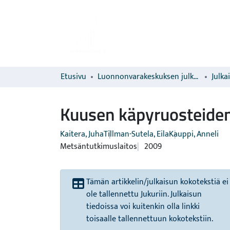
Etusivu
Luonnonvarakeskuksen julkaisut
Julka
Kuusen käpyruosteiden 
Kaitera, Juha
Tillman-Sutela, Eila
Kauppi, Anneli
Metsäntutkimuslaitos
2009
Tämän artikkelin/julkaisun kokotekstiä ei
ole tallennettu Jukuriin. Julkaisun
tiedoissa voi kuitenkin olla linkki
toisaalle tallennettuun kokotekstiin.