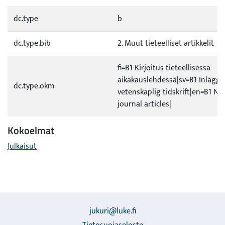
dc.type
b
dc.type.bib
2. Muut tieteelliset artikkelit
fi=B1 Kirjoitus tieteellisessä
aikakauslehdessä|sv=B1 Inlägg i
dc.type.okm
vetenskaplig tidskrift|en=B1 No
journal articles|
Kokoelmat
Julkaisut
jukuri@luke.fi