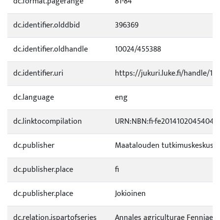
dc.format.pagerange
81-84
dc.identifier.olddbid
396369
dc.identifier.oldhandle
10024/455388
dc.identifier.uri
https://jukuri.luke.fi/handle/11
dc.language
eng
dc.linktocompilation
URN:NBN:fi-fe2014102045404
dc.publisher
Maatalouden tutkimuskeskus
dc.publisher.place
fi
dc.publisher.place
Jokioinen
dc.relation.ispartofseries
Annales agriculturae Fenniae