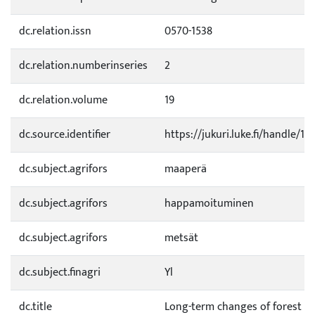
dc.relation.issn
0570-1538
dc.relation.numberinseries
2
dc.relation.volume
19
dc.source.identifier
https://jukuri.luke.fi/handle/1
dc.subject.agrifors
maaperä
dc.subject.agrifors
happamoituminen
dc.subject.agrifors
metsät
dc.subject.finagri
Yl
dc.title
Long-term changes of forest so