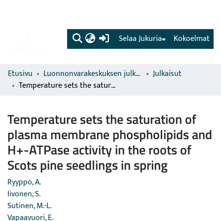
(current)
Selaa Jukuria
Kokoelmat
Etusivu
Luonnonvarakeskuksen julkaisut
Julkaisut
Temperature sets the saturation of plasma membrane phospholipids and H+-ATPase activity in the roots of Scots pine seedlings in spring
Temperature sets the saturation of
plasma membrane phospholipids and
H+-ATPase activity in the roots of
Scots pine seedlings in spring
Ryyppö, A.
Iivonen, S.
Sutinen, M.-L.
Vapaavuori, E.