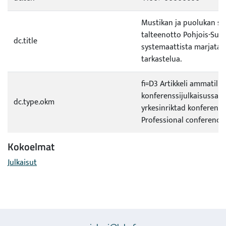
Mustikan ja puolukan sa
talteenotto Pohjois-Suo
dc.title
systemaattista marjata
tarkastelua.
fi=D3 Artikkeli ammatilli
konferenssijulkaisussa|sv
dc.type.okm
yrkesinriktad konferens
Professional conference
Kokoelmat
Julkaisut