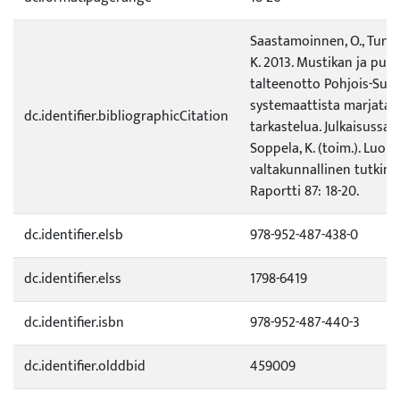
Saastamoinnen, O., Turtia
K. 2013. Mustikan ja puo
talteenotto Pohjois-Suo
systemaattista marjata
dc.identifier.bibliographicCitation
tarkastelua. Julkaisussa: 
Soppela, K. (toim.). Luo
valtakunnallinen tutkim
Raportti 87: 18-20.
dc.identifier.elsb
978-952-487-438-0
dc.identifier.elss
1798-6419
dc.identifier.isbn
978-952-487-440-3
dc.identifier.olddbid
459009