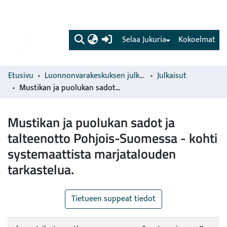
(current)
Selaa Jukuria
Kokoelmat
Etusivu
Luonnonvarakeskuksen julkaisut
Julkaisut
Mustikan ja puolukan sadot ja talteenotto Pohjois-Suomessa - kohti systemaattista marjatalouden tarkastelua.
Mustikan ja puolukan sadot ja
talteenotto Pohjois-Suomessa - kohti
systemaattista marjatalouden
tarkastelua.
Tietueen suppeat tiedot