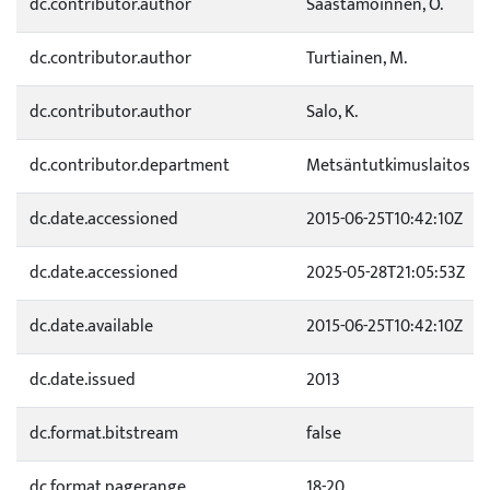
dc.contributor.author
Saastamoinnen, O.
dc.contributor.author
Turtiainen, M.
dc.contributor.author
Salo, K.
dc.contributor.department
Metsäntutkimuslaitos
dc.date.accessioned
2015-06-25T10:42:10Z
dc.date.accessioned
2025-05-28T21:05:53Z
dc.date.available
2015-06-25T10:42:10Z
dc.date.issued
2013
dc.format.bitstream
false
dc.format.pagerange
18-20