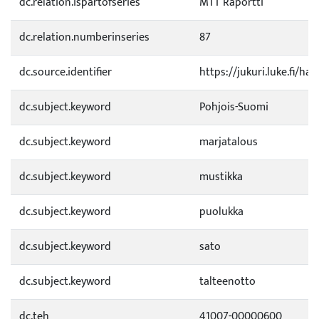
dc.relation.ispartofseries
MTT Raportti
dc.relation.numberinseries
87
dc.source.identifier
https://jukuri.luke.fi/h
dc.subject.keyword
Pohjois-Suomi
dc.subject.keyword
marjatalous
dc.subject.keyword
mustikka
dc.subject.keyword
puolukka
dc.subject.keyword
sato
dc.subject.keyword
talteenotto
dc.teh
41007-00000600