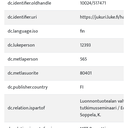
dc.identifier.oldhandle
10024/517471
dc.identifier.uri
https://jukuri.luke.fi/ha
dc.language.iso
fin
dc.lukeperson
12393
dc.metlaperson
565
dc.metlasuorite
80401
dc.publisher.country
FI
Luonnontuotealan valta
dc.relation.ispartof
tutkimusseminaari / Ed. P
Soppela, K.