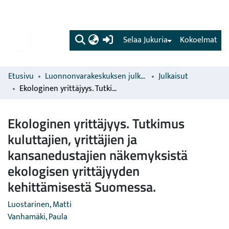
(current)
Selaa Jukuria
Kokoelmat
Etusivu
Luonnonvarakeskuksen julkaisut
Julkaisut
Ekologinen yrittäjyys. Tutkimus kuluttajien, yrittäjien ja kansanedustajien näkemyksistä ekologisen yrittäjyyden kehittämisestä Suomessa.
Ekologinen yrittäjyys. Tutkimus
kuluttajien, yrittäjien ja
kansanedustajien näkemyksistä
ekologisen yrittäjyyden
kehittämisestä Suomessa.
Luostarinen, Matti
Vanhamäki, Paula