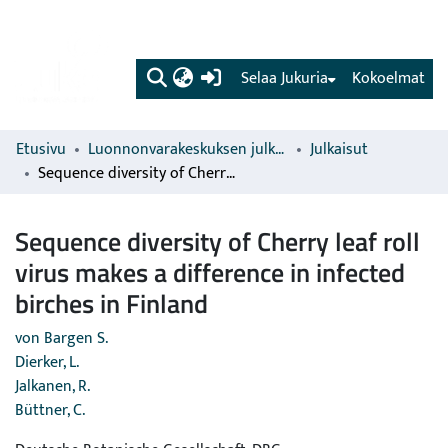
(current)
Selaa Jukuria
Kokoelmat
Etusivu
Luonnonvarakeskuksen julkaisut
Julkaisut
Sequence diversity of Cherry leaf roll virus makes a difference in infected birches in Finland
Sequence diversity of Cherry leaf roll
virus makes a difference in infected
birches in Finland
von Bargen S.
Dierker, L.
Jalkanen, R.
Büttner, C.