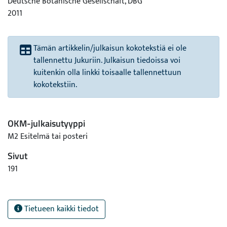
Deutsche Botanische Gesellschaft, DBG
2011
Tämän artikkelin/julkaisun kokotekstiä ei ole
tallennettu Jukuriin. Julkaisun tiedoissa voi
kuitenkin olla linkki toisaalle tallennettuun
kokotekstiin.
OKM-julkaisutyyppi
M2 Esitelmä tai posteri
Sivut
191
Tietueen kaikki tiedot