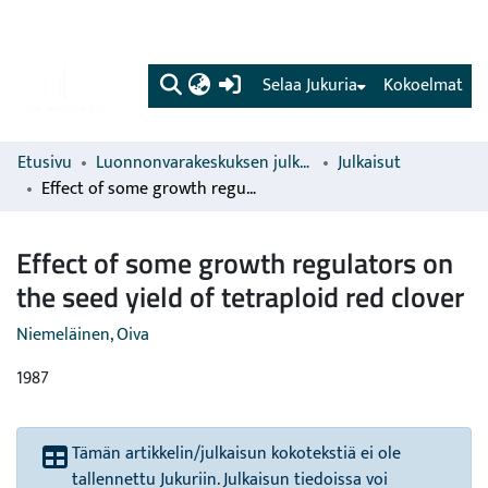
(current)
Selaa Jukuria
Kokoelmat
Etusivu
Luonnonvarakeskuksen julkaisut
Julkaisut
Effect of some growth regulators on the seed yield of tetraploid red clover
Effect of some growth regulators on
the seed yield of tetraploid red clover
Niemeläinen, Oiva
1987
Tämän artikkelin/julkaisun kokotekstiä ei ole
tallennettu Jukuriin. Julkaisun tiedoissa voi