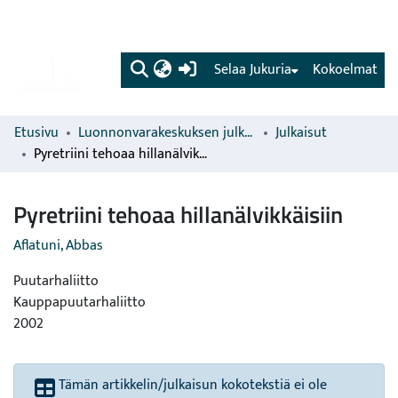
(current)
Selaa Jukuria
Kokoelmat
Etusivu
Luonnonvarakeskuksen julkaisut
Julkaisut
Pyretriini tehoaa hillanälvikkäisiin
Pyretriini tehoaa hillanälvikkäisiin
Aflatuni, Abbas
Puutarhaliitto
Kauppapuutarhaliitto
2002
Tämän artikkelin/julkaisun kokotekstiä ei ole