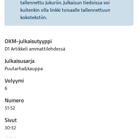
tallennettu Jukuriin. Julkaisun tiedoissa voi
kuitenkin olla linkki toisaalle tallennettuun
kokotekstiin.
OKM-julkaisutyyppi
D1 Artikkeli ammattilehdessä
Julkaisusarja
Puutarha&kauppa
Volyymi
6
Numero
51-52
Sivut
30-32