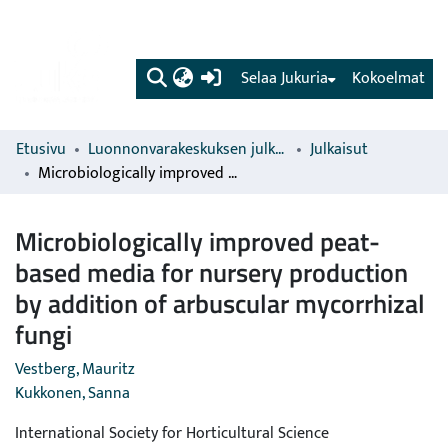
(current)
Selaa Jukuria
Kokoelmat
Etusivu
Luonnonvarakeskuksen julkaisut
Julkaisut
Microbiologically improved peat-based media for nursery production by addition of arbuscular mycorrhizal fungi
Microbiologically improved peat-
based media for nursery production
by addition of arbuscular mycorrhizal
fungi
Vestberg, Mauritz
Kukkonen, Sanna
International Society for Horticultural Science