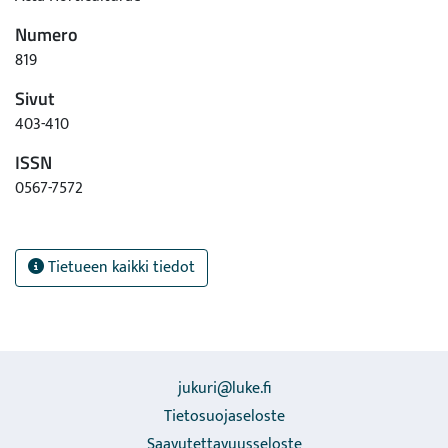
Numero
819
Sivut
403-410
ISSN
0567-7572
Tietueen kaikki tiedot
jukuri@luke.fi
Tietosuojaseloste
Saavutettavuusseloste