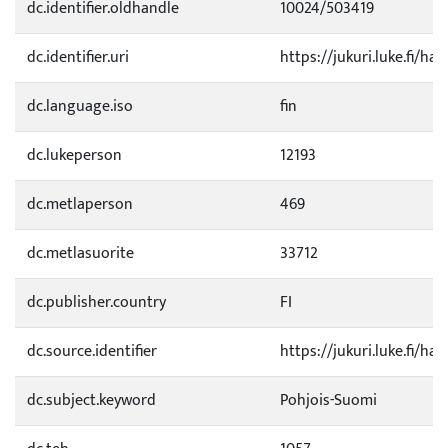
dc.identifier.oldhandle
10024/503419
dc.identifier.uri
https://jukuri.luke.fi/ha
dc.language.iso
fin
dc.lukeperson
12193
dc.metlaperson
469
dc.metlasuorite
33712
dc.publisher.country
FI
dc.source.identifier
https://jukuri.luke.fi/h
dc.subject.keyword
Pohjois-Suomi