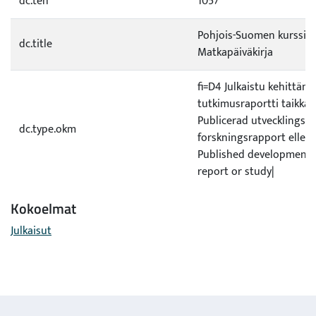
dc.teh
1057
Pohjois-Suomen kurssi 2
dc.title
Matkapäiväkirja
fi=D4 Julkaistu kehittämis
tutkimusraportti taikka -
Publicerad utvecklings- e
dc.type.okm
forskningsrapport eller
Published development 
report or study|
Kokoelmat
Julkaisut