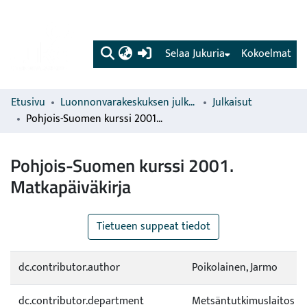
(current)
Selaa Jukuria
Kokoelmat
Etusivu
Luonnonvarakeskuksen julkaisut
Julkaisut
Pohjois-Suomen kurssi 2001. Matkapäiväkirja
Pohjois-Suomen kurssi 2001.
Matkapäiväkirja
Tietueen suppeat tiedot
dc.contributor.author
Poikolainen, Jarmo
dc.contributor.department
Metsäntutkimuslaitos