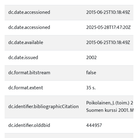
dc.date.accessioned
2015-06-25T10:18:49Z
dc.date.accessioned
2025-05-28T17:47:20Z
dc.date.available
2015-06-25T10:18:49Z
dc.date.issued
2002
dc.format.bitstream
false
dc.format.extent
35 s.
Poikolainen, J. (toim.) 20
dc.identifier.bibliographicCitation
Suomen kurssi 2001. Matk
dc.identifier.olddbid
444957