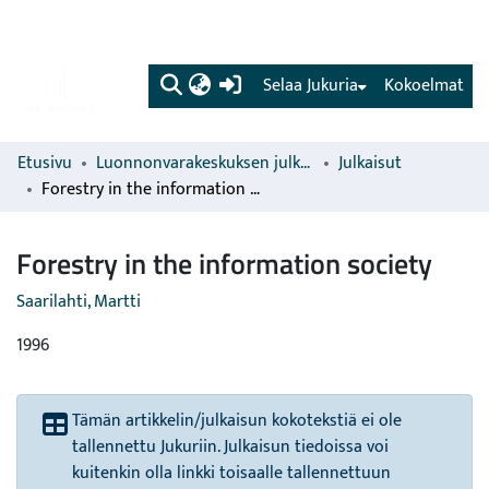
(current)
Selaa Jukuria
Kokoelmat
Etusivu
Luonnonvarakeskuksen julkaisut
Julkaisut
Forestry in the information society
Forestry in the information society
Saarilahti, Martti
1996
Tämän artikkelin/julkaisun kokotekstiä ei ole
tallennettu Jukuriin. Julkaisun tiedoissa voi
kuitenkin olla linkki toisaalle tallennettuun