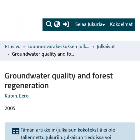
(current)
Selaa Jukuria
Kokoelmat
Etusivu
Luonnonvarakeskuksen julkaisut
Julkaisut
Groundwater quality and forest regeneration
Groundwater quality and forest
regeneration
Kubin, Eero
2005
Tämän artikkelin/julkaisun kokotekstiä ei ole
tallennettu Jukuriin. Julkaisun tiedoissa voi