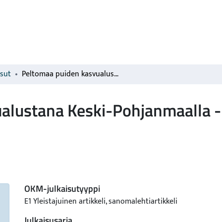
isut
Peltomaa puiden kasvualustana Keski-Pohjanmaalla - käytännön ongelma ja tutkimuksen haaste
alustana Keski-Pohjanmaalla -
OKM-julkaisutyyppi
E1 Yleistajuinen artikkeli, sanomalehtiartikkeli
Julkaisusarja