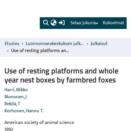
(current)
Selaa Jukuria
Kokoelmat
Etusivu
Luonnonvarakeskuksen julkaisut
Julkaisut
Use of resting platforms and whole year nest boxes by farmbred foxes
Use of resting platforms and whole
year nest boxes by farmbred foxes
Harri, Mikko
Mononen, J
Rekilä, T
Korhonen, Hannu T.
American society of animal science
1992