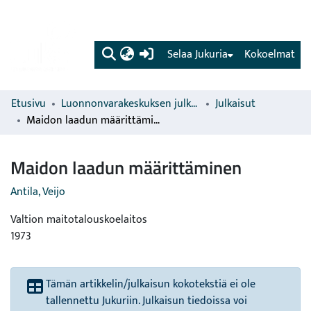
(current)
Selaa Jukuria
Kokoelmat
Etusivu
Luonnonvarakeskuksen julkaisut
Julkaisut
Maidon laadun määrittäminen
Maidon laadun määrittäminen
Antila, Veijo
Valtion maitotalouskoelaitos
1973
Tämän artikkelin/julkaisun kokotekstiä ei ole
tallennettu Jukuriin. Julkaisun tiedoissa voi