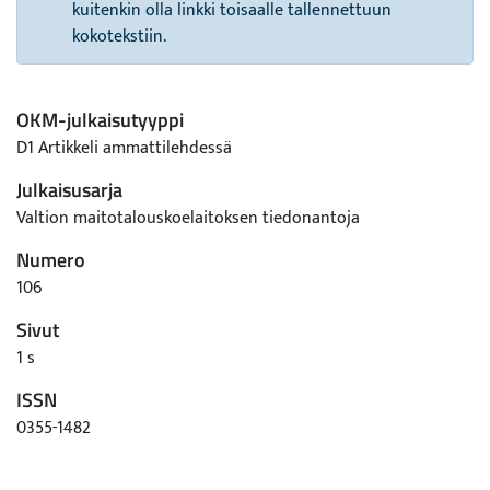
kuitenkin olla linkki toisaalle tallennettuun
kokotekstiin.
OKM-julkaisutyyppi
D1 Artikkeli ammattilehdessä
Julkaisusarja
Valtion maitotalouskoelaitoksen tiedonantoja
Numero
106
Sivut
1 s
ISSN
0355-1482