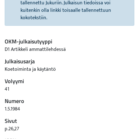
tallennettu Jukuriin. Julkaisun tiedoissa voi
kuitenkin olla linkki toisaalle tallennettuun
kokotekstiin.
OKM-julkaisutyyppi
D1 Artikkeli ammattilehdessä
Julkaisusarja
Koetoiminta ja käytäntö
Volyymi
41
Numero
1.5.1984
Sivut
p.26,27