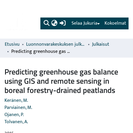
(current)
Selaa Jukuria
Kokoelmat
Etusivu
Luonnonvarakeskuksen julkaisut
Julkaisut
Predicting greenhouse gas balance using GIS and remote sensing in boreal forestry-drained peatlands
Predicting greenhouse gas balance
using GIS and remote sensing in
boreal forestry-drained peatlands
Keränen, M.
Parviainen, M.
Ojanen, P.
Tolvanen, A.