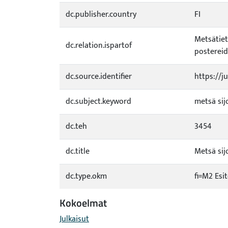
dc.publisher.country
FI
Metsätiete
dc.relation.ispartof
postereid
dc.source.identifier
https://j
dc.subject.keyword
metsä sij
dc.teh
3454
dc.title
Metsä sij
dc.type.okm
fi=M2 Esi
Kokoelmat
Julkaisut