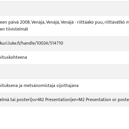
en päivä 2008. Venäjä, Venäjä, Venäjä - riittääkö puu, riittävätkö me
en tiivistelmät
ukuri.luke.fi/handle/10024/514710
oituskohteena
oituksena ja metsänomistaja sijoittajana
telmä tai posteri|sv=M2 Presentation|en=M2 Presentation or poste