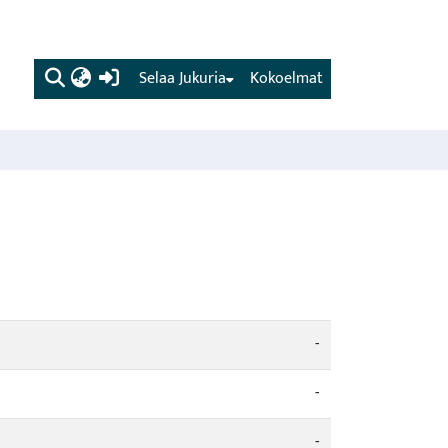
(current)
Selaa Jukuria
Kokoelmat
-
-
-