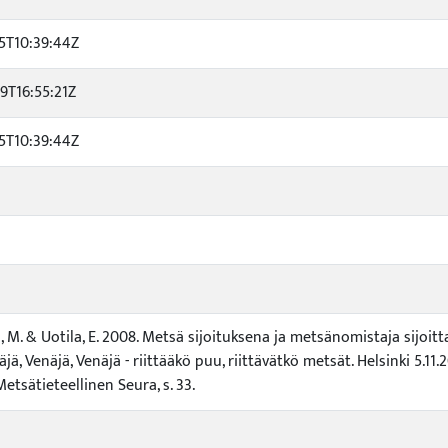
5T10:39:44Z
9T16:55:21Z
5T10:39:44Z
, M. & Uotila, E. 2008. Metsä sijoituksena ja metsänomistaja sijoitt
jä, Venäjä, Venäjä - riittääkö puu, riittävätkö metsät. Helsinki 5.11.
tsätieteellinen Seura, s. 33.