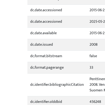
dc.date.accessioned
2015-06-2
dc.date.accessioned
2025-05-2
dc.date.available
2015-06-2
dc.date.issued
2008
dc.format.bitstream
false
dc.format.pagerange
33
Penttinen
dc.identifier.bibliographicCitation
2008. Venä
Suomen Me
dc.identifier.olddbid
456248