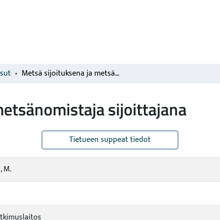
isut
Metsä sijoituksena ja metsänomistaja sijoittajana
metsänomistaja sijoittajana
Tietueen suppeat tiedot
, M.
tkimuslaitos