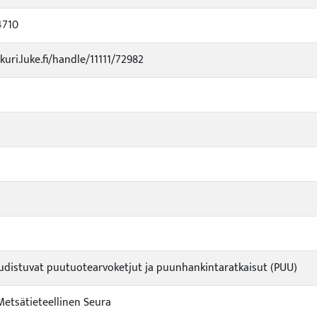
4710
kuri.luke.fi/handle/11111/72982
udistuvat puutuotearvoketjut ja puunhankintaratkaisut (PUU)
etsätieteellinen Seura