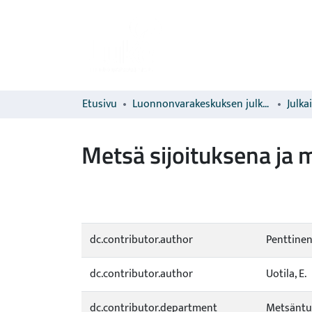
Etusivu
Luonnonvarakeskuksen julkaisut
Julka
Metsä sijoituksena ja 
dc.contributor.author
Penttinen
dc.contributor.author
Uotila, E.
dc.contributor.department
Metsäntu