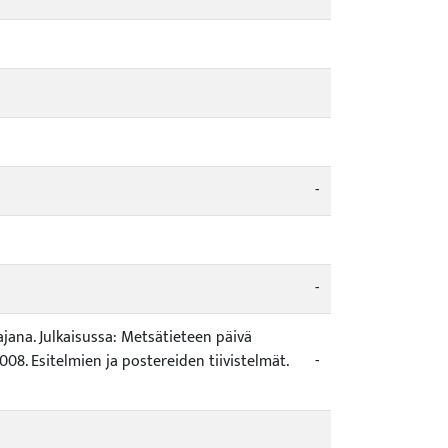
-
-
ajana. Julkaisussa: Metsätieteen päivä
2008. Esitelmien ja postereiden tiivistelmät.
-