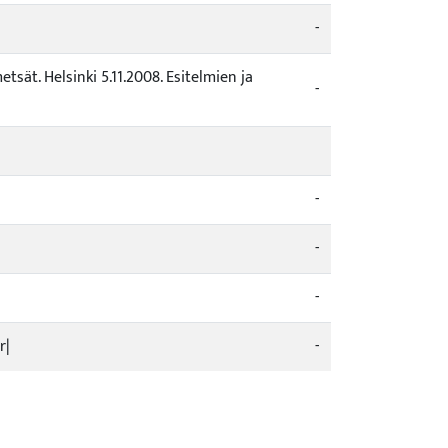
-
tsät. Helsinki 5.11.2008. Esitelmien ja
-
-
-
-
r|
-