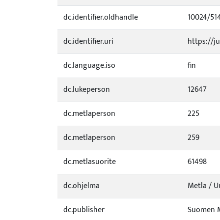
dc.identifier.oldhandle
10024/51
dc.identifier.uri
https://ju
dc.language.iso
fin
dc.lukeperson
12647
dc.metlaperson
225
dc.metlaperson
259
dc.metlasuorite
61498
dc.ohjelma
Metla / U
dc.publisher
Suomen M