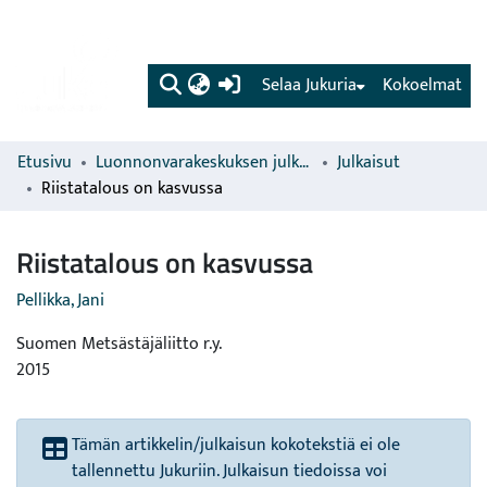
(current)
Selaa Jukuria
Kokoelmat
Etusivu
Luonnonvarakeskuksen julkaisut
Julkaisut
Riistatalous on kasvussa
Riistatalous on kasvussa
Pellikka, Jani
Suomen Metsästäjäliitto r.y.
2015
Tämän artikkelin/julkaisun kokotekstiä ei ole
tallennettu Jukuriin. Julkaisun tiedoissa voi