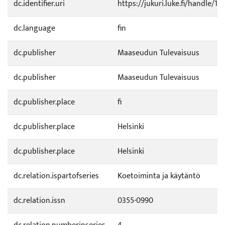
dc.identifier.uri
https://jukuri.luke.fi/handle/11
dc.language
fin
dc.publisher
Maaseudun Tulevaisuus
dc.publisher
Maaseudun Tulevaisuus
dc.publisher.place
fi
dc.publisher.place
Helsinki
dc.publisher.place
Helsinki
dc.relation.ispartofseries
Koetoiminta ja käytäntö
dc.relation.issn
0355-0990