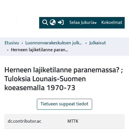
(current)
Selaa Jukuria
Kokoelmat
Etusivu
Luonnonvarakeskuksen julkaisut
Julkaisut
Herneen lajiketilanne paranemassa? ; Tuloksia Lounais-Suomen koeasemalla 1970-73
Herneen lajiketilanne paranemassa? ;
Tuloksia Lounais-Suomen
koeasemalla 1970-73
Tietueen suppeat tiedot
dc.contributor.ac
MTTK