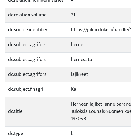
dc.relation.numberinseries
4
dc.relation.volume
31
dc.source.identifier
https://jukuri.luke.fi/handle/1
dc.subject.agrifors
herne
dc.subject.agrifors
hernesato
dc.subject.agrifors
lajikkeet
dc.subject.finagri
Ka
Herneen lajiketilanne paranema
dc.title
Tuloksia Lounais-Suomen koea
1970-73
dc.type
b