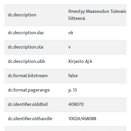
Ilmestyy Maaseudun Tulevaisu
dc.description
liitteenä
dc.description.dac
ok
dc.description.sta
v
dc.description.ubb
Kirjasto Aj-k
dc.format.bitstream
false
dc.format.pagerange
p. 13
dc.identifier.olddbid
409070
dc.identifier.oldhandle
10024/468088