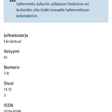
tallennettu Jukuriin. Julkaisun tiedoissa voi
kuitenkin olla linkki toisaalle tallennettuun
kokotekstiin.
Julkaisusarja
Fårskötsel
Volyymi
61
Numero
7-8
Sivut
13-15
3
ISSN
0014-8598