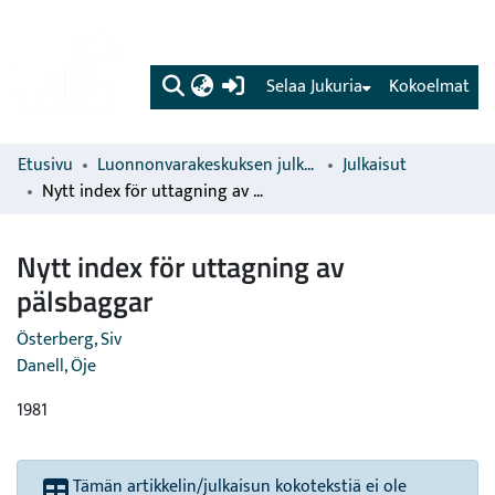
(current)
Selaa Jukuria
Kokoelmat
Etusivu
Luonnonvarakeskuksen julkaisut
Julkaisut
Nytt index för uttagning av pälsbaggar
Nytt index för uttagning av
pälsbaggar
Österberg, Siv
Danell, Öje
1981
Tämän artikkelin/julkaisun kokotekstiä ei ole