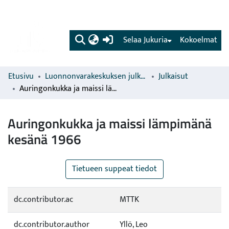
(current)
Selaa Jukuria
Kokoelmat
Etusivu
Luonnonvarakeskuksen julkaisut
Julkaisut
Auringonkukka ja maissi lämpimänä kesänä 1966
Auringonkukka ja maissi lämpimänä
kesänä 1966
Tietueen suppeat tiedot
dc.contributor.ac
MTTK
dc.contributor.author
Yllö, Leo