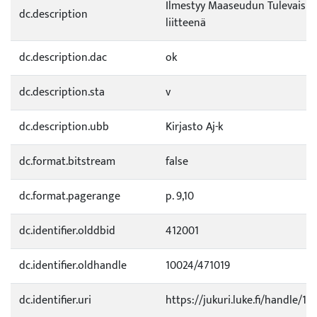
Ilmestyy Maaseudun Tulevaisu
dc.description
liitteenä
dc.description.dac
ok
dc.description.sta
v
dc.description.ubb
Kirjasto Aj-k
dc.format.bitstream
false
dc.format.pagerange
p. 9,10
dc.identifier.olddbid
412001
dc.identifier.oldhandle
10024/471019
dc.identifier.uri
https://jukuri.luke.fi/handle/11