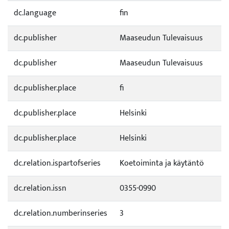
dc.language
fin
dc.publisher
Maaseudun Tulevaisuus
dc.publisher
Maaseudun Tulevaisuus
dc.publisher.place
fi
dc.publisher.place
Helsinki
dc.publisher.place
Helsinki
dc.relation.ispartofseries
Koetoiminta ja käytäntö
dc.relation.issn
0355-0990
dc.relation.numberinseries
3