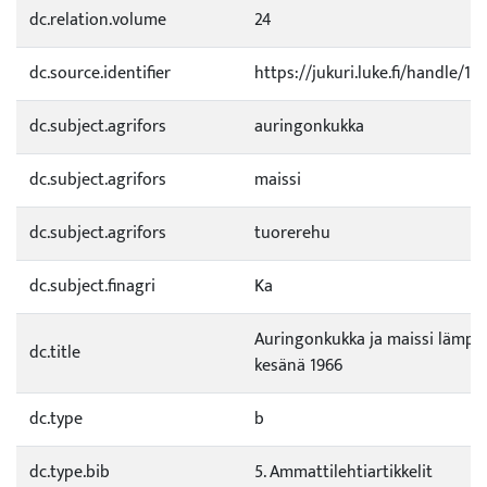
dc.relation.volume
24
dc.source.identifier
https://jukuri.luke.fi/handle/1
dc.subject.agrifors
auringonkukka
dc.subject.agrifors
maissi
dc.subject.agrifors
tuorerehu
dc.subject.finagri
Ka
Auringonkukka ja maissi lämp
dc.title
kesänä 1966
dc.type
b
dc.type.bib
5. Ammattilehtiartikkelit