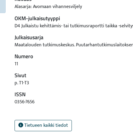
Alasarja: Avomaan vihannesviljely
OKM-julkaisutyyppi
D4 Julkaistu kehittämis- tai tutkimusraportti taikka -selvity
Julkaisusarja
Maatalouden tutkimuskeskus. Puutarhantutkimuslaitoksen
Numero
11
Sivut
p. T1-T3
ISSN
0356-7656
Tietueen kaikki tiedot