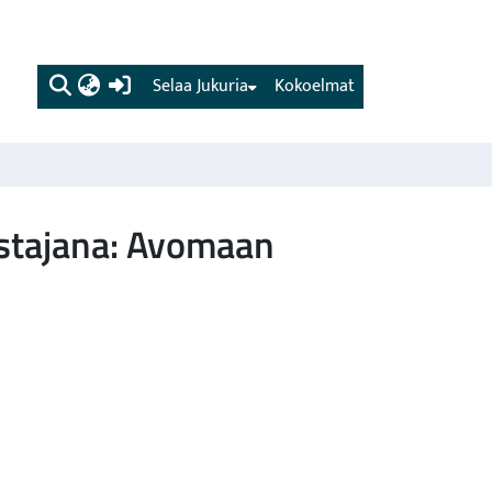
(current)
Selaa Jukuria
Kokoelmat
stajana: Avomaan