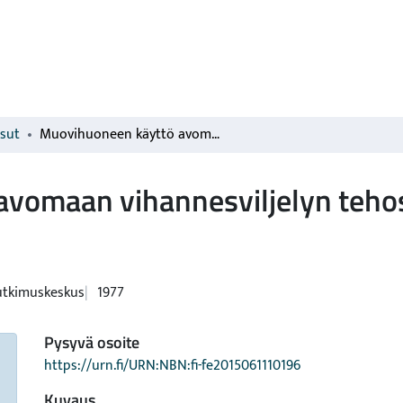
isut
Muovihuoneen käyttö avomaan vihannesviljelyn tehostajana: Avomaan vihannesviljely
avomaan vihannesviljelyn teho
utkimuskeskus
1977
Pysyvä osoite
https://urn.fi/URN:NBN:fi-fe2015061110196
Kuvaus