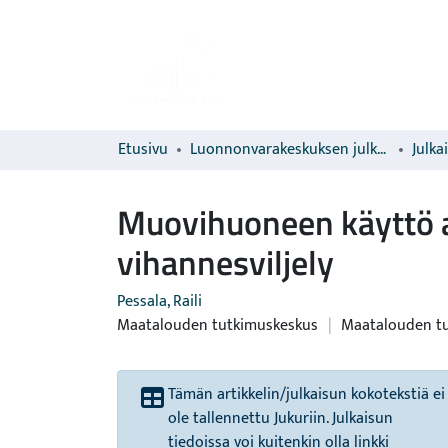
Etusivu
Luonnonvarakeskuksen julkaisut
Julka
Muovihuoneen käyttö 
vihannesviljely
Pessala, Raili
Maatalouden tutkimuskeskus
|
Maatalouden t
Tämän artikkelin/julkaisun kokotekstiä ei
ole tallennettu Jukuriin. Julkaisun
tiedoissa voi kuitenkin olla linkki