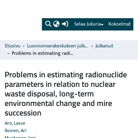
(current)
Selaa Jukuria
Kokoelmat
Etusivu
Luonnonvarakeskuksen julkaisut
Julkaisut
Problems in estimating radionuclide parameters in relation to nuclear waste disposal, long-term environmental change and mire succession
Problems in estimating radionuclide
parameters in relation to nuclear
waste disposal, long-term
environmental change and mire
succession
Aro, Lasse
Ikonen, Ari