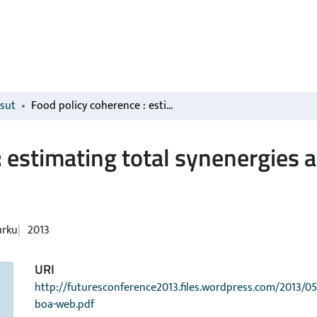
isut
Food policy coherence : estimating total synenergies and contradictions in policy documents
 estimating total synenergies a
urku
2013
URI
http://futuresconference2013.files.wordpress.com/2013/05
boa-web.pdf