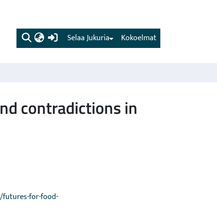
(current)
Selaa Jukuria
Kokoelmat
nd contradictions in
/futures-for-food-