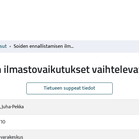
isut
Soiden ennallistamisen ilmastovaikutukset vaihtelevat
 ilmastovaikutukset vaihteleva
Tietueen suppeat tiedot
 Juha-Pekka
710
varakeskus