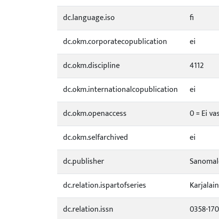
dc.language.iso
fi
dc.okm.corporatecopublication
ei
dc.okm.discipline
4112
dc.okm.internationalcopublication
ei
dc.okm.openaccess
0 = Ei va
dc.okm.selfarchived
ei
dc.publisher
Sanomale
dc.relation.ispartofseries
Karjalai
dc.relation.issn
0358-17