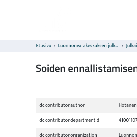
Etusivu
Luonnonvarakeskuksen julkaisut
Julka
Soiden ennallistamisen
dc.contributor.author
Hotanen,
dc.contributor.departmentid
4100110
dc.contributor.organization
Luonnon