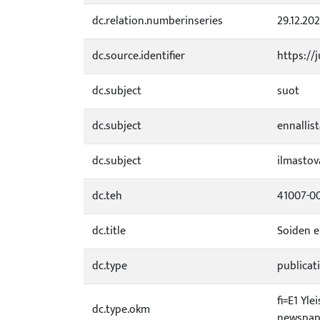
dc.relation.numberinseries
29.12.20
dc.source.identifier
https://
dc.subject
suot
dc.subject
ennallis
dc.subject
ilmastov
dc.teh
41007-0
dc.title
Soiden e
dc.type
publicat
fi=E1 Yle
dc.type.okm
newspape