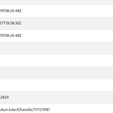
29T08:24:48Z
27T19:58:36Z
29T08:24:48Z
52829
ukuri.luke.fi/handle/11111/9187