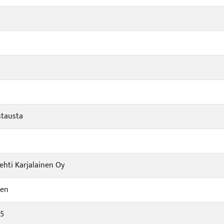
stausta
hti Karjalainen Oy
nen
05