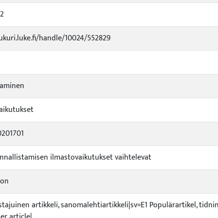
22
jukuri.luke.fi/handle/10024/552829
taminen
aikutukset
0201701
nnallistamisen ilmastovaikutukset vaihtelevat
ion
istajuinen artikkeli, sanomalehtiartikkeli|sv=E1 Populärartikel, tidn
r article|