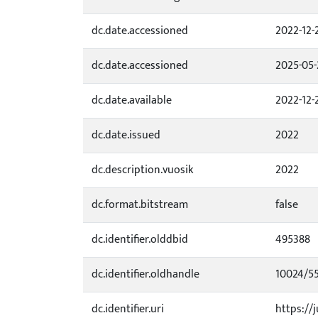
dc.date.accessioned
2022-12-
dc.date.accessioned
2025-05-
dc.date.available
2022-12-
dc.date.issued
2022
dc.description.vuosik
2022
dc.format.bitstream
false
dc.identifier.olddbid
495388
dc.identifier.oldhandle
10024/5
dc.identifier.uri
https://j