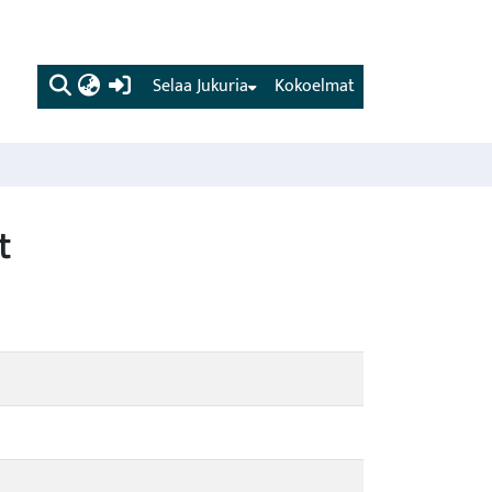
(current)
Selaa Jukuria
Kokoelmat
t