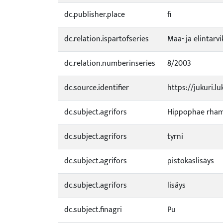
dc.publisher.place
fi
dc.relation.ispartofseries
Maa- ja elintarv
dc.relation.numberinseries
8/2003
dc.source.identifier
https://jukuri.l
dc.subject.agrifors
Hippophae rha
dc.subject.agrifors
tyrni
dc.subject.agrifors
pistokaslisäys
dc.subject.agrifors
lisäys
dc.subject.finagri
Pu