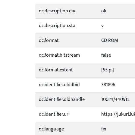
dc.description.dac
ok
dc.description.sta
v
dc.format
CD-ROM
dc.format.bitstream
false
dc.format.extent
[55 p.]
dc.identifier.olddbid
381896
dc.identifier.oldhandle
10024/440915
dc.identifier.uri
https://jukuri.lu
dc.language
fin