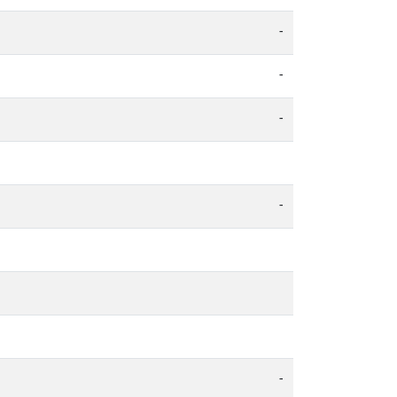
-
-
-
-
-