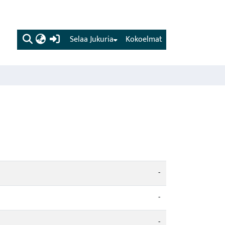
(current)
Selaa Jukuria
Kokoelmat
-
-
-