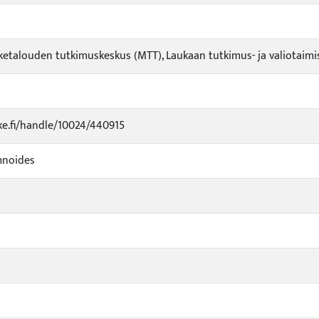
iketalouden tutkimuskeskus (MTT), Laukaan tutkimus- ja valiotaimis
uke.fi/handle/10024/440915
mnoides