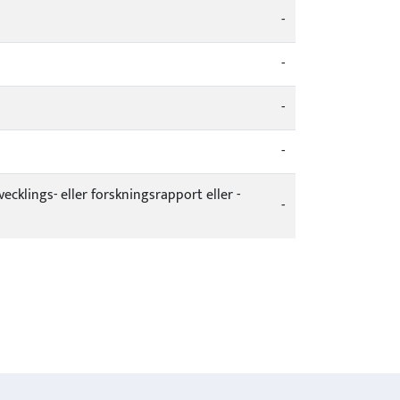
-
-
-
-
vecklings- eller forskningsrapport eller -
-