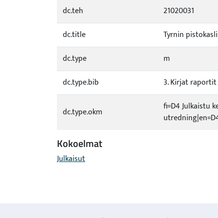
dc.teh
21020031
dc.title
Tyrnin pistokasl
dc.type
m
dc.type.bib
3. Kirjat raporti
fi=D4 Julkaistu k
dc.type.okm
utredning|en=D4
Kokoelmat
Julkaisut