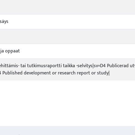
isäys
t ja oppaat
ehittämis- tai tutkimusraportti taikka -selvitys|sv=D4 Publicerad ut
 Published development or research report or study|