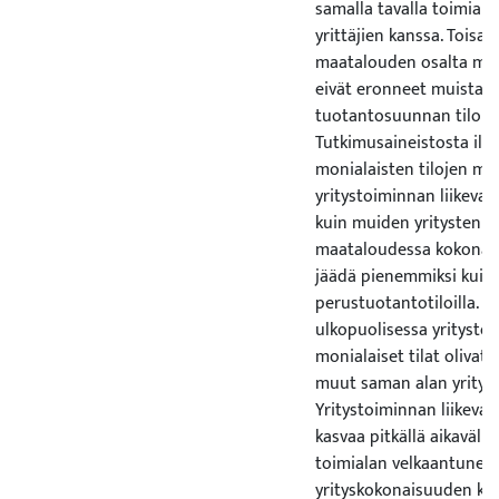
samalla tavalla toimial
yrittäjien kanssa. Toisa
maatalouden osalta moni
eivät eronneet muista 
tuotantosuunnan tiloist
Tutkimusaineistosta ilme
monialaisten tilojen m
yritystoiminnan liikevai
kuin muiden yritysten j
maataloudessa kokonais
jäädä pienemmiksi kuin 
perustuotantotiloilla. 
ulkopuolisessa yritysto
monialaiset tilat olivat
muut saman alan yrityks
Yritystoiminnan liikevai
kasvaa pitkällä aikavälil
toimialan velkaantuneisu
yrityskokonaisuuden ka