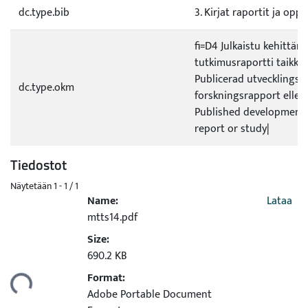
dc.type.bib
3. Kirjat raportit ja opp
fi=D4 Julkaistu kehittämi
tutkimusraportti taikka 
Publicerad utvecklings- e
dc.type.okm
forskningsrapport eller
Published development 
report or study|
Tiedostot
Näytetään
1 - 1 / 1
Name:
Lataa
mtts14.pdf
Size:
Ladataan...
690.2 KB
Format:
Adobe Portable Document