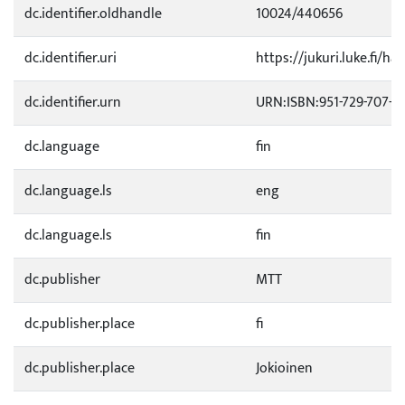
dc.identifier.oldhandle
10024/440656
dc.identifier.uri
https://jukuri.luke.fi/ha
dc.identifier.urn
URN:ISBN:951-729-707-6
dc.language
fin
dc.language.ls
eng
dc.language.ls
fin
dc.publisher
MTT
dc.publisher.place
fi
dc.publisher.place
Jokioinen