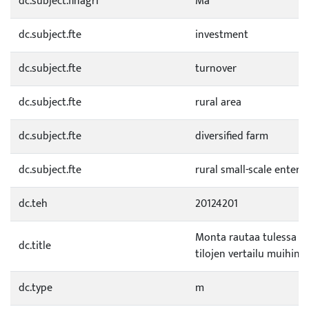
dc.subject.finagri
Ma
dc.subject.fte
investment
dc.subject.fte
turnover
dc.subject.fte
rural area
dc.subject.fte
diversified farm
dc.subject.fte
rural small-scale enterp
dc.teh
20124201
Monta rautaa tulessa - 
dc.title
tilojen vertailu muihin 
dc.type
m