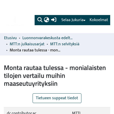
(current)
Selaa Jukuria
Kokoelmat
Etusivu
Luonnonvarakeskusta edeltävien organisaatioiden sarjat
MTT:n julkaisusarjat
MTT:n selvityksiä
Monta rautaa tulessa - monialaisten tilojen vertailu muihin maaseutuyrityksiin
Monta rautaa tulessa - monialaisten
tilojen vertailu muihin
maaseutuyrityksiin
Tietueen suppeat tiedot
dc.contributor.ac
MTTL