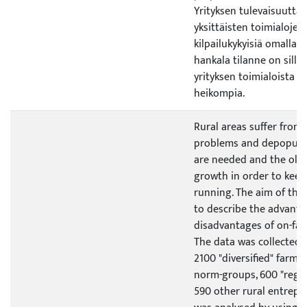
Yrityksen tulevaisuutta 
yksittäisten toimialojen 
kilpailukykyisiä omalla al
hankala tilanne on sillo
yrityksen toimialoista o
heikompia.
Rural areas suffer fro
problems and depopulat
are needed and the old
growth in order to kee
running. The aim of this
to describe the advant
disadvantages of on-farm
The data was collected 
2100 "diversified" farmer
norm-groups, 600 "regu
590 other rural entrepr