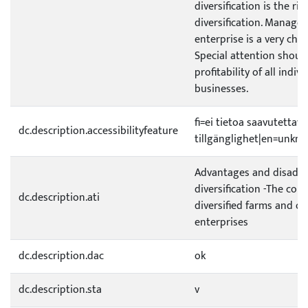
diversification is the ris
diversification. Managem
enterprise is a very chal
Special attention shoul
profitability of all indivi
businesses.
fi=ei tietoa saavutetta
dc.description.accessibilityfeature
tillgänglighet|en=unknow
Advantages and disadva
diversification -The co
dc.description.ati
diversified farms and ot
enterprises
dc.description.dac
ok
dc.description.sta
v