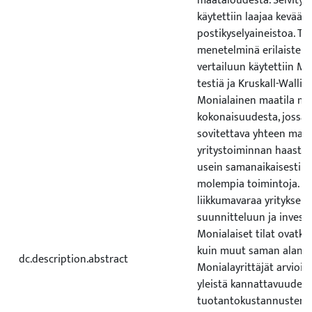
maataloudesta. Selvityk
käytettiin laajaa kevääll
postikyselyaineistoa. Til
menetelminä erilaisten
vertailuun käytettiin M
testiä ja Kruskall-Wallisi
Monialainen maatila m
kokonaisuudesta, jossa 
sovitettava yhteen maa
yritystoiminnan haasteet
usein samanaikaisesti y
molempia toimintoja. M
liikkumavaraa yrityksen
suunnitteluun ja investo
Monialaiset tilat ovatk
kuin muut saman alan yr
dc.description.abstract
Monialayrittäjät arvioiv
yleistä kannattavuuden 
tuotantokustannusten k