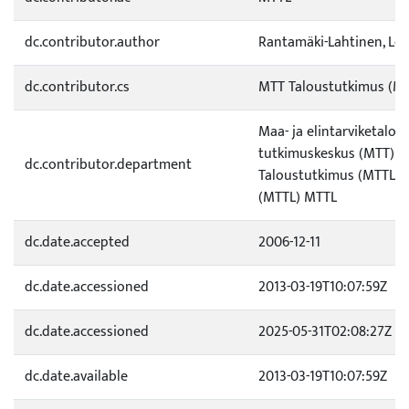
dc.contributor.author
Rantamäki-Lahtinen, Le
dc.contributor.cs
MTT Taloustutkimus (M
Maa- ja elintarviketalo
tutkimuskeskus (MTT) /
dc.contributor.department
Taloustutkimus (MTTL) 
(MTTL) MTTL
dc.date.accepted
2006-12-11
dc.date.accessioned
2013-03-19T10:07:59Z
dc.date.accessioned
2025-05-31T02:08:27Z
dc.date.available
2013-03-19T10:07:59Z