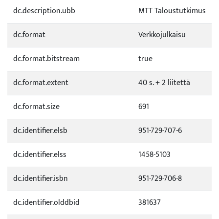
dc.description.ubb
MTT Taloustutkimus
dc.format
Verkkojulkaisu
dc.format.bitstream
true
dc.format.extent
40 s. + 2 liitettä
dc.format.size
691
dc.identifier.elsb
951-729-707-6
dc.identifier.elss
1458-5103
dc.identifier.isbn
951-729-706-8
dc.identifier.olddbid
381637