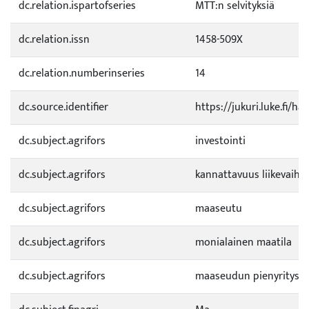
dc.relation.ispartofseries
MTT:n selvityksiä
dc.relation.issn
1458-509X
dc.relation.numberinseries
14
dc.source.identifier
https://jukuri.luke.fi/
dc.subject.agrifors
investointi
dc.subject.agrifors
kannattavuus liikevaiht
dc.subject.agrifors
maaseutu
dc.subject.agrifors
monialainen maatila
dc.subject.agrifors
maaseudun pienyritys