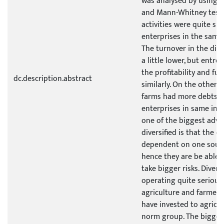
was analysed by using Kr
and Mann-Whitney test.
activities were quite sim
enterprises in the same
The turnover in the dive
a little lower, but entr
the profitability and fut
dc.description.abstract
similarly. On the other h
farms had more debts 
enterprises in same indu
one of the biggest adva
diversified is that the e
dependent on one sourc
hence they are be able 
take bigger risks. Divers
operating quite seriousl
agriculture and farmers 
have invested to agricul
norm group. The bigges