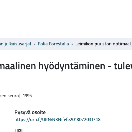
n julkaisusarjat
Folia Forestalia
Leimikon puuston optimaalinen hyö
maalinen hyödyntäminen - tulev
nen seura
1995
Pysyvä osoite
https://urn.fi/URN:NBN:fi-fe2018072031748
URI