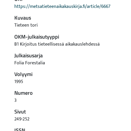
https://metsatieteenaikakauskirja.fi/article/6667
Kuvaus
Tieteen tori
OKM-julkaisutyyppi
B1 Kirjoitus tieteellisessä aikakauslehdessä
Julkaisusarja
Folia Forestalia
Volyymi
1995
Numero
3
Sivut
249-252
ISSN