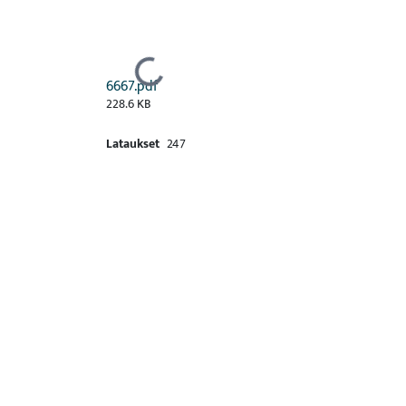
Ladataan...
6667.pdf
228.6 KB
Lataukset
247