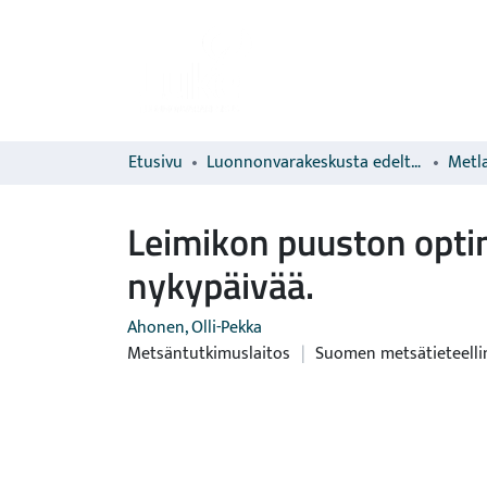
Etusivu
Luonnonvarakeskusta edeltävien organisaatioiden sarjat
Metla
Leimikon puuston opti
nykypäivää.
Ahonen, Olli-Pekka
Metsäntutkimuslaitos
|
Suomen metsätieteelli