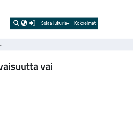
(current)
Selaa Jukuria
Kokoelmat
dyntäminen - tulevaisuutta vai nykypäivää.
aisuutta vai