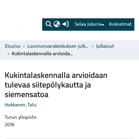
(current)
Selaa Jukuria
Kokoelmat
Etusivu
Luonnonvarakeskuksen julkaisut
Julkaisut
Kukintalaskennalla arvioidaan tulevaa siitepölykautta ja siemensatoa
Kukintalaskennalla arvioidaan
tulevaa siitepölykautta ja
siemensatoa
Hokkanen, Tatu
Turun yliopisto
2016