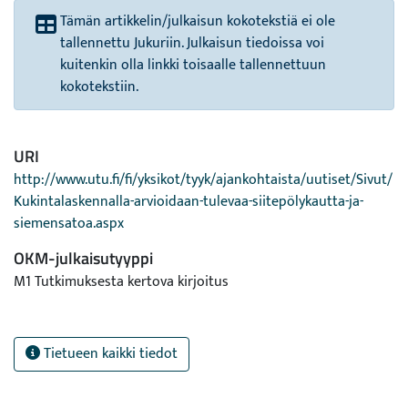
Tämän artikkelin/julkaisun kokotekstiä ei ole
tallennettu Jukuriin. Julkaisun tiedoissa voi
kuitenkin olla linkki toisaalle tallennettuun
kokotekstiin.
URI
http://www.utu.fi/fi/yksikot/tyyk/ajankohtaista/uutiset/Sivut/
Kukintalaskennalla-arvioidaan-tulevaa-siitepölykautta-ja-
siemensatoa.aspx
OKM-julkaisutyyppi
M1 Tutkimuksesta kertova kirjoitus
Tietueen kaikki tiedot