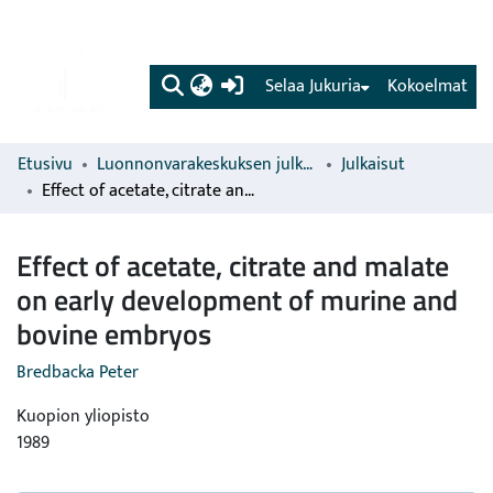
(current)
Selaa Jukuria
Kokoelmat
Etusivu
Luonnonvarakeskuksen julkaisut
Julkaisut
Effect of acetate, citrate and malate on early development of murine and bovine embryos
Effect of acetate, citrate and malate
on early development of murine and
bovine embryos
Bredbacka Peter
Kuopion yliopisto
1989