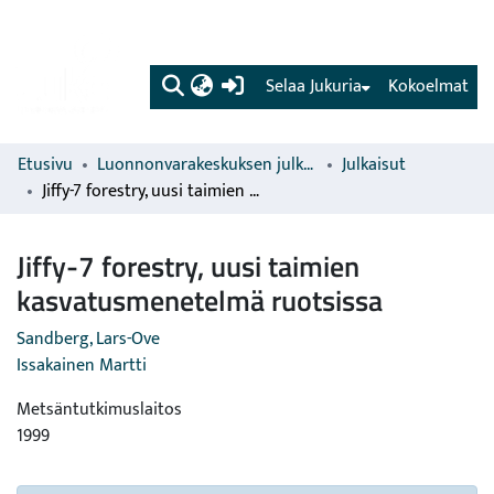
(current)
Selaa Jukuria
Kokoelmat
Etusivu
Luonnonvarakeskuksen julkaisut
Julkaisut
Jiffy-7 forestry, uusi taimien kasvatusmenetelmä ruotsissa
Jiffy-7 forestry, uusi taimien
kasvatusmenetelmä ruotsissa
Sandberg, Lars-Ove
Issakainen Martti
Metsäntutkimuslaitos
1999