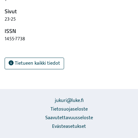
Sivut
23-25
ISSN
1455-7738
Tietueen kaikki tiedot
jukuri@luke.fi
Tietosuojaseloste
Saavutettavuusseloste
Evästeasetukset