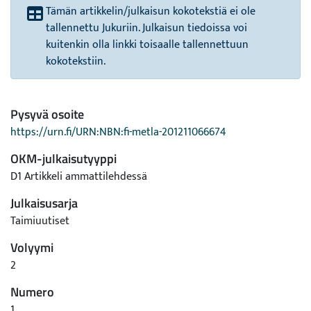
Tämän artikkelin/julkaisun kokotekstiä ei ole
tallennettu Jukuriin. Julkaisun tiedoissa voi
kuitenkin olla linkki toisaalle tallennettuun
kokotekstiin.
Pysyvä osoite
https://urn.fi/URN:NBN:fi-metla-201211066674
OKM-julkaisutyyppi
D1 Artikkeli ammattilehdessä
Julkaisusarja
Taimiuutiset
Volyymi
2
Numero
1