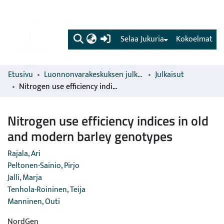
(current)
Selaa Jukuria
Kokoelmat
Etusivu
Luonnonvarakeskuksen julkaisut
Julkaisut
Nitrogen use efficiency indices in old and modern barley genotypes
Nitrogen use efficiency indices in old
and modern barley genotypes
Rajala, Ari
Peltonen-Sainio, Pirjo
Jalli, Marja
Tenhola-Roininen, Teija
Manninen, Outi
NordGen