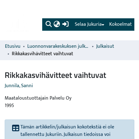
(current)
Selaa Jukuria
Kokoelmat
Etusivu
Luonnonvarakeskuksen julkaisut
Julkaisut
Rikkakasvihävitteet vaihtuvat
Rikkakasvihävitteet vaihtuvat
Junnila, Sanni
Maataloustuottajain Palvelu Oy
1995
Tämän artikkelin/julkaisun kokotekstiä ei ole
tallennettu Jukuriin. Julkaisun tiedoissa voi