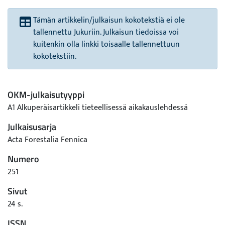
Tämän artikkelin/julkaisun kokotekstiä ei ole
tallennettu Jukuriin. Julkaisun tiedoissa voi
kuitenkin olla linkki toisaalle tallennettuun
kokotekstiin.
OKM-julkaisutyyppi
A1 Alkuperäisartikkeli tieteellisessä aikakauslehdessä
Julkaisusarja
Acta Forestalia Fennica
Numero
251
Sivut
24 s.
ISSN