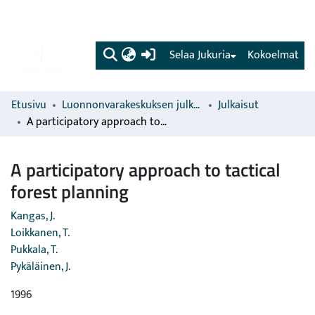
(current)
Selaa Jukuria
Kokoelmat
Etusivu
Luonnonvarakeskuksen julkaisut
Julkaisut
A participatory approach to tactical forest planning
A participatory approach to tactical
forest planning
Kangas, J.
Loikkanen, T.
Pukkala, T.
Pykäläinen, J.
1996