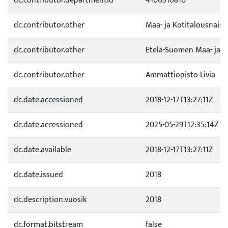
dc.contributor.departmentid
4100310810
dc.contributor.other
Maa- ja Kotitalousnaist
dc.contributor.other
Etelä-Suomen Maa- ja k
dc.contributor.other
Ammattiopisto Livia
dc.date.accessioned
2018-12-17T13:27:11Z
dc.date.accessioned
2025-05-29T12:35:14Z
dc.date.available
2018-12-17T13:27:11Z
dc.date.issued
2018
dc.description.vuosik
2018
dc.format.bitstream
false