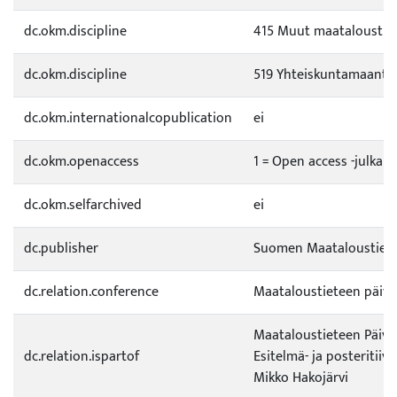
dc.okm.discipline
415 Muut maataloustie
dc.okm.discipline
519 Yhteiskuntamaanti
dc.okm.internationalcopublication
ei
dc.okm.openaccess
1 = Open access -julkai
dc.okm.selfarchived
ei
dc.publisher
Suomen Maataloustiete
dc.relation.conference
Maataloustieteen päivät 1
Maataloustieteen Päivät 2
dc.relation.ispartof
Esitelmä- ja posteritiiv
Mikko Hakojärvi