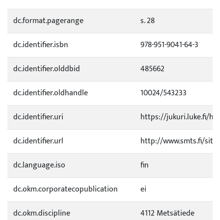
dc.format.pagerange
s. 28
dc.identifier.isbn
978-951-9041-64-3
dc.identifier.olddbid
485662
dc.identifier.oldhandle
10024/543233
dc.identifier.uri
https://jukuri.luke.fi/h
dc.identifier.url
http://www.smts.fi/sites
dc.language.iso
fin
dc.okm.corporatecopublication
ei
dc.okm.discipline
4112 Metsätiede