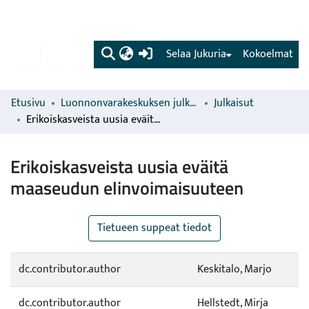
(current)
Selaa Jukuria
Kokoelmat
Etusivu
Luonnonvarakeskuksen julkaisut
Julkaisut
Erikoiskasveista uusia eväitä maaseudun elinvoimaisuuteen
Erikoiskasveista uusia eväitä
maaseudun elinvoimaisuuteen
Tietueen suppeat tiedot
dc.contributor.author
Keskitalo, Marjo
dc.contributor.author
Hellstedt, Mirja