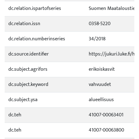
dc.relation.ispartofseries
Suomen Maataloustietee
dc.relation.issn
0358-5220
dc.relation.numberinseries
34/2018
dc.source.identifier
https://jukuri.luke.fi/
dc.subject.agrifors
erikoiskasvit
dc.subject.keyword
vahvuudet
dc.subject.ysa
alueellisuus
dc.teh
41007-00063401
dc.teh
41007-00063800