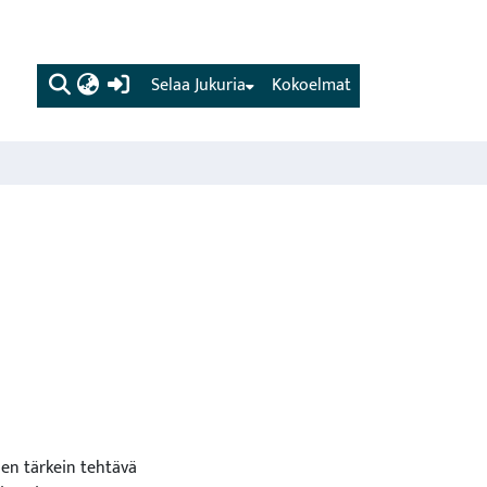
(current)
Selaa Jukuria
Kokoelmat
 sen tärkein tehtävä