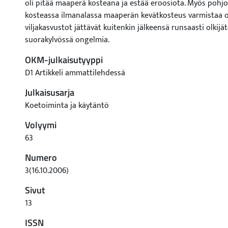
oli pitää maaperä kosteana ja estää eroosiota. Myös pohj
kosteassa ilmanalassa maaperän kevätkosteus varmistaa 
viljakasvustot jättävät kuitenkin jälkeensä runsaasti olkijä
suorakylvössä ongelmia.
OKM-julkaisutyyppi
D1 Artikkeli ammattilehdessä
Julkaisusarja
Koetoiminta ja käytäntö
Volyymi
63
Numero
3(16.10.2006)
Sivut
13
ISSN