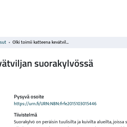
isut
Olki toimii katteena kevätviljan suorakylvössä
vätviljan suorakylvössä
Pysyvä osoite
https://urn.fi/URN:NBN:fi-fe2015103015446
Tiivistelmä
Suorakylvö on peräisin tuulisilta ja kuivilta alueilta, joissa