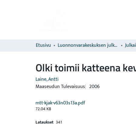
Etusivu
Luonnonvarakeskuksen julkaisut
Julka
Olki toimii katteena ke
Laine, Antti
Maaseudun Tulevaisuus
2006
mtt-kjak-v63n03s13a.pdf
72.04 KB
Lataukset
341