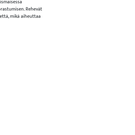
oismaisessa
orastumisen. Rehevät
tettä, mikä aiheuttaa