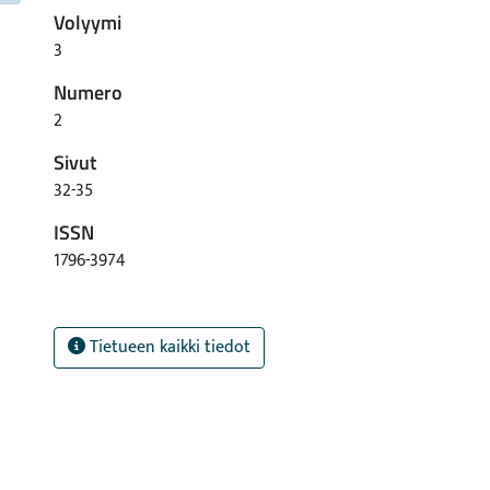
Volyymi
3
Numero
2
Sivut
32-35
ISSN
1796-3974
Tietueen kaikki tiedot