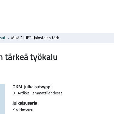
isut
Mikä BLUP? - Jalostajan tärkeä työkalu
n tärkeä työkalu
OKM-julkaisutyyppi
D1 Artikkeli ammattilehdessä
Julkaisusarja
Pro Hevonen