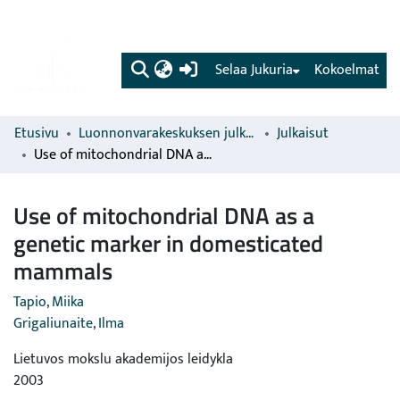
(current)
Selaa Jukuria
Kokoelmat
Etusivu
Luonnonvarakeskuksen julkaisut
Julkaisut
Use of mitochondrial DNA as a genetic marker in domesticated mammals
Use of mitochondrial DNA as a
genetic marker in domesticated
mammals
Tapio, Miika
Grigaliunaite, Ilma
Lietuvos mokslu akademijos leidykla
2003